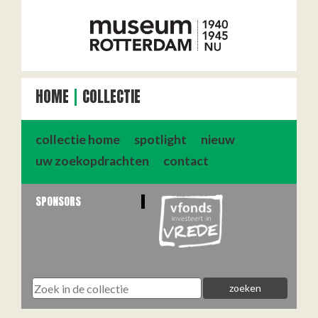
HOME
COLLECTIE
collectie home
spotlight
nieuw
uw zoekopdrachten
contact
SPONSORS