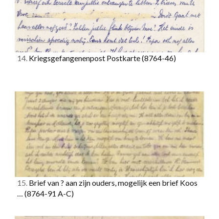
14.
Kriegsgefangenenpost Postkarte
(8764-46)
15.
Brief van ? aan zijn ouders, mogelijk een brief Koos
…
(8764-91 A-C)