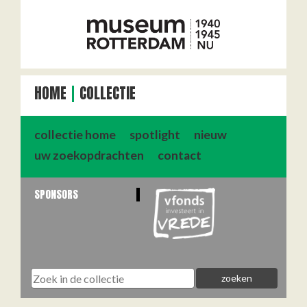
HOME
COLLECTIE
collectie home
spotlight
nieuw
uw zoekopdrachten
contact
SPONSORS