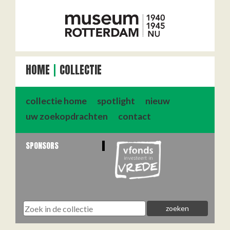
HOME
COLLECTIE
collectie home
spotlight
nieuw
uw zoekopdrachten
contact
SPONSORS