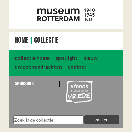
HOME
COLLECTIE
collectie home
spotlight
nieuw
uw zoekopdrachten
contact
SPONSORS