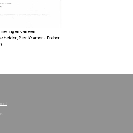
nneringen van een
rbeider, Piet Kramer - Freher
)
.nl
en