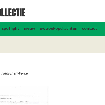
LLECTIE
spotlight
nieuw
uw zoekopdrachten
contact
: Henschel Werke