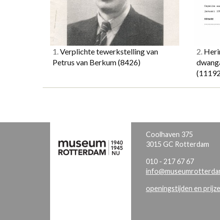
1.
Verplichte tewerkstelling van
2.
Heri
Petrus van Berkum
(8426)
dwanga
(11192
Coolhaven 375
3015 GC Rotterdam
010 - 217 67 67
info@museumrotterdam
openingstijden en prijz