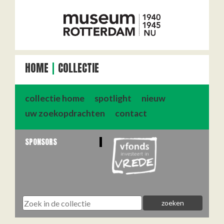
HOME
COLLECTIE
collectie home
spotlight
nieuw
uw zoekopdrachten
contact
SPONSORS