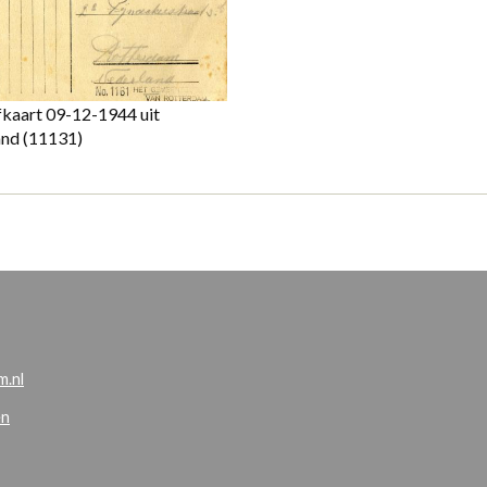
fkaart 09-12-1944 uit
and
(11131)
.nl
en