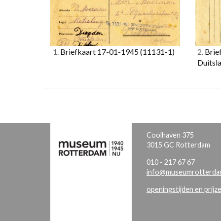
1.
Briefkaart 17-01-1945
(11131-1)
2.
Brie
Duitsl
Coolhaven 375
3015 GC Rotterdam
010 - 217 67 67
info@museumrotterdam
openingstijden en prijz