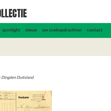
LLECTIE
spotlight
nieuw
uw zoekopdrachten
contact
: Dingden Duitsland