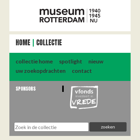
HOME
COLLECTIE
collectie home
spotlight
nieuw
uw zoekopdrachten
contact
SPONSORS