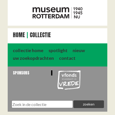
HOME
COLLECTIE
collectie home
spotlight
nieuw
uw zoekopdrachten
contact
SPONSORS