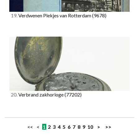
19.
Verdwenen Plekjes van Rotterdam
(9678)
20.
Verbrand zakhorloge
(77202)
<< <
1
2
3
4
5
6
7
8
9
10
>
>>