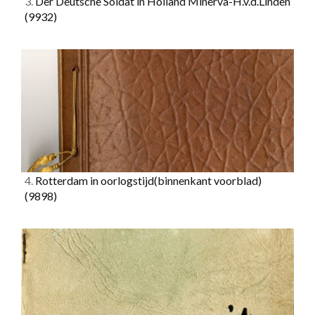
3.
Der Deutsche Soldat in Holland Minerva-H.v.d.Linden
(9932)
4.
Rotterdam in oorlogstijd(binnenkant voorblad)
(9898)