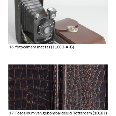
16.
fotocamera met tas
(11083-A-B)
17.
Fotoalbum van gebombardeerd Rotterdam
(10181)