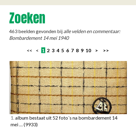
Zoeken
463 beelden gevonden bij
alle velden en commentaar:
Bombardement 14 mei 1940
<< <
1
2
3
4
5
6
7
8
9
10
>
>>
1.
album bestaat uit 52 foto´s na bombardement 14
mei …
(9933)