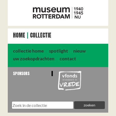
HOME
COLLECTIE
collectie home
spotlight
nieuw
uw zoekopdrachten
contact
SPONSORS