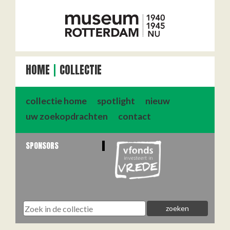
HOME
COLLECTIE
collectie home
spotlight
nieuw
uw zoekopdrachten
contact
SPONSORS