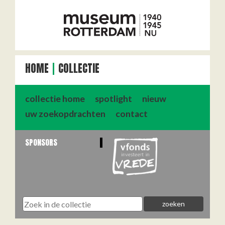
HOME
COLLECTIE
collectie home
spotlight
nieuw
uw zoekopdrachten
contact
SPONSORS