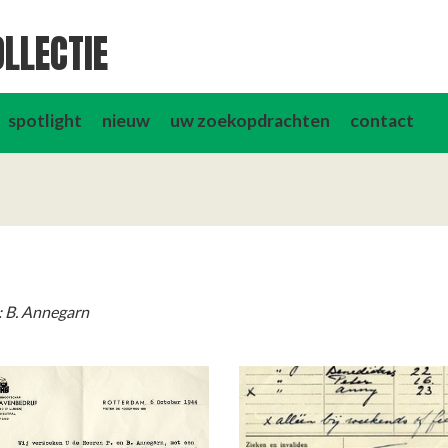
LLECTIE
spotlight
nieuw
uw zoekopdrachten
contact
: B. Annegarn