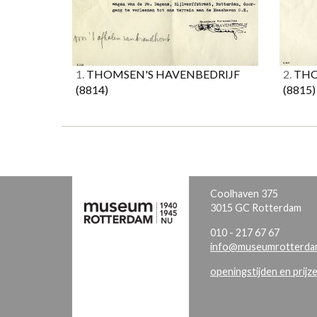
1.
THOMSEN'S HAVENBEDRIJF
2.
THO
(8814)
(8815)
Coolhaven 375
3015 GC Rotterdam
010 - 217 67 67
info@museumrotterdam
openingstijden en prijz