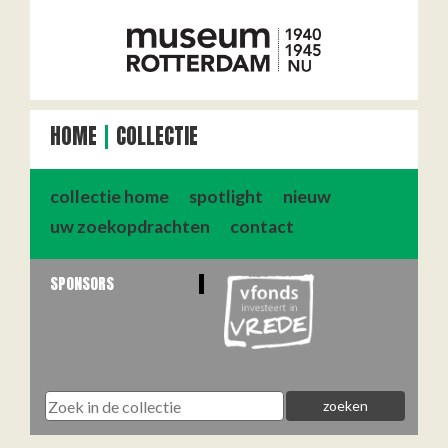
HOME
COLLECTIE
collectie home
spotlight
nieuw
uw zoekopdrachten
contact
SPONSORS