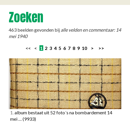
Zoeken
463 beelden gevonden bij
alle velden en commentaar: 14
mei 1940
<< <
1
2
3
4
5
6
7
8
9
10
>
>>
1.
album bestaat uit 52 foto´s na bombardement 14
mei …
(9933)