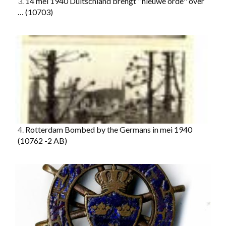
3.
14 mei 1940 Duitschland brengt ''nieuwe orde'' over
…
(10703)
4.
Rotterdam Bombed by the Germans in mei 1940
(10762 -2 AB)