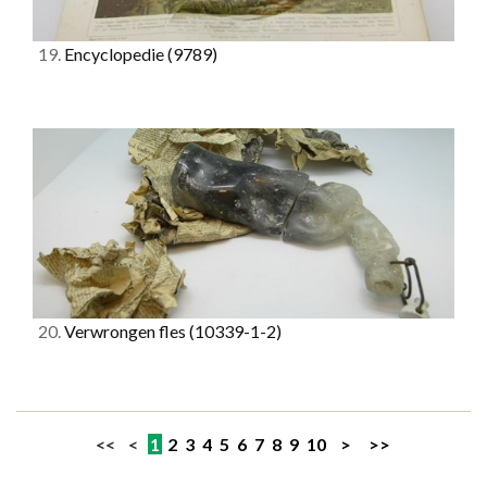
19.
Encyclopedie
(9789)
20.
Verwrongen fles
(10339-1-2)
<< <
1
2
3
4
5
6
7
8
9
10
>
>>