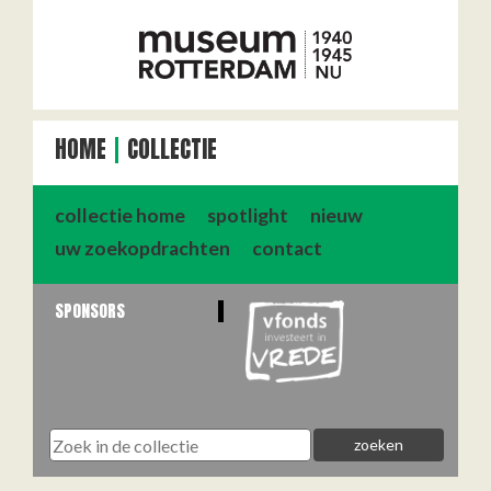
HOME
COLLECTIE
collectie home
spotlight
nieuw
uw zoekopdrachten
contact
SPONSORS