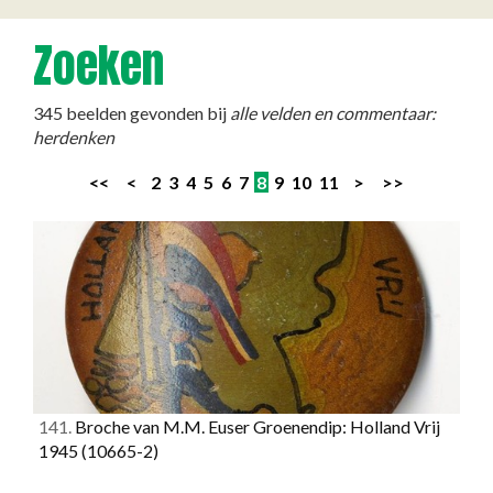
Zoeken
345 beelden gevonden bij
alle velden en commentaar:
herdenken
<<
<
2
3
4
5
6
7
8
9
10
11
>
>>
141.
Broche van M.M. Euser Groenendip: Holland Vrij
1945
(10665-2)