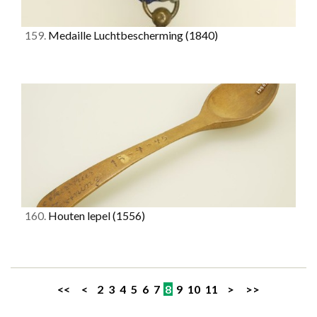
159.
Medaille Luchtbescherming
(1840)
160.
Houten lepel
(1556)
<<
<
2
3
4
5
6
7
8
9
10
11
>
>>