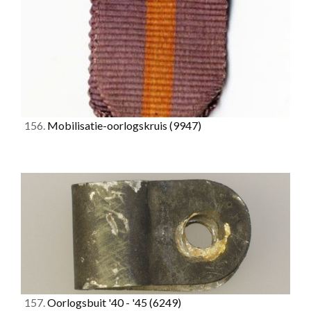
156.
Mobilisatie-oorlogskruis
(9947)
157.
Oorlogsbuit '40 - '45
(6249)