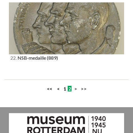
22.
NSB-medaille
(889)
<<
<
1
2
> >>