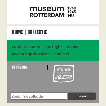
HOME
COLLECTIE
collectie home
spotlight
nieuw
uw zoekopdrachten
contact
SPONSORS