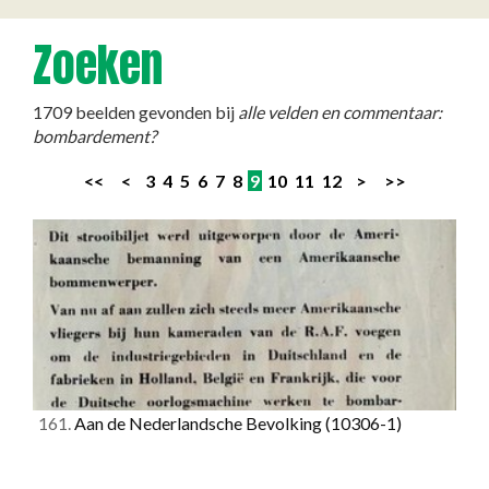
Zoeken
1709 beelden gevonden bij
alle velden en commentaar:
bombardement?
<<
<
3
4
5
6
7
8
9
10
11
12
>
>>
161.
Aan de Nederlandsche Bevolking
(10306-1)