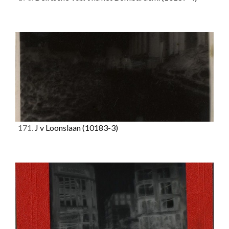
171.
J v Loonslaan
(10183-3)