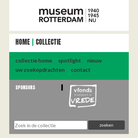
HOME
COLLECTIE
collectie home
spotlight
nieuw
uw zoekopdrachten
contact
SPONSORS