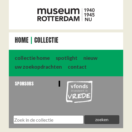
HOME
COLLECTIE
collectie home
spotlight
nieuw
uw zoekopdrachten
contact
SPONSORS