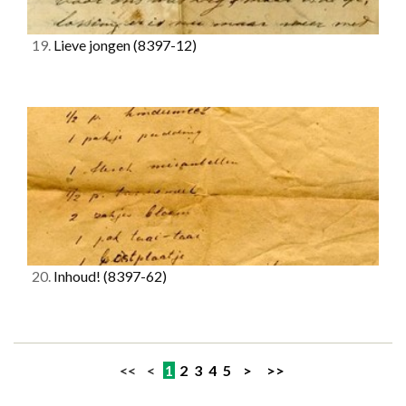
19.
Lieve jongen
(8397-12)
20.
Inhoud!
(8397-62)
<< <
1
2
3
4
5
>
>>