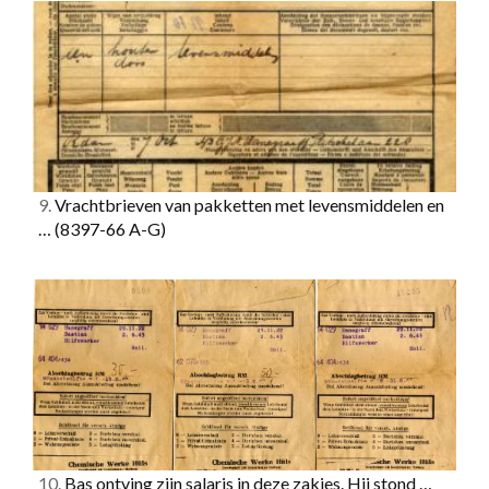
9.
Vrachtbrieven van pakketten met levensmiddelen en
…
(8397-66 A-G)
10.
Bas ontving zijn salaris in deze zakjes. Hij stond …