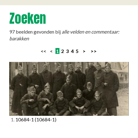
Zoeken
97 beelden gevonden bij
alle velden en commentaar:
barakken
<< <
1
2
3
4
5
>
>>
1.
10684-1
(10684-1)