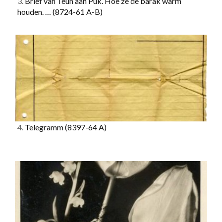
3.
Brief van Teun aan Puk. Hoe ze de barak warm
houden. …
(8724-61 A-B)
4.
Telegramm
(8397-64 A)