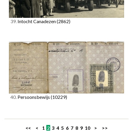
39.
Intocht Canadezen
(2862)
40.
Persoonsbewijs
(10229)
<<
<
1
2
3
4
5
6
7
8
9
10
>
>>