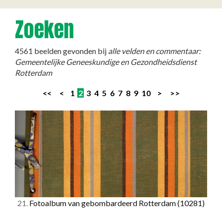
Zoeken
4561 beelden gevonden bij
alle velden en commentaar:
Gemeentelijke Geneeskundige en Gezondheidsdienst
Rotterdam
<<
<
1
2
3
4
5
6
7
8
9
10
>
>>
21.
Fotoalbum van gebombardeerd Rotterdam
(10281)