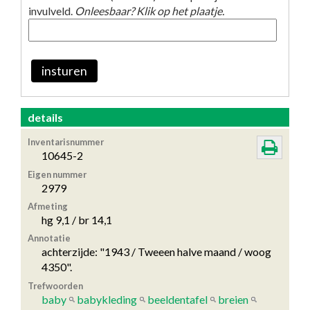
invulveld.
Onleesbaar? Klik op het plaatje.
insturen
details
Inventarisnummer
10645-2
Eigen nummer
2979
Afmeting
hg 9,1 / br 14,1
Annotatie
achterzijde: "1943 / Tweeen halve maand / woog
4350".
Trefwoorden
baby
babykleding
beeldentafel
breien