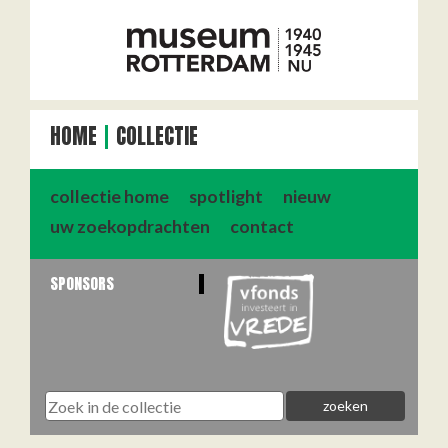
HOME
COLLECTIE
collectie home
spotlight
nieuw
uw zoekopdrachten
contact
SPONSORS