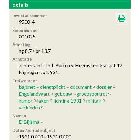
details
Inventarisnummer
9500-4
Eigen nummer
001025
Afmeting
hg 8,7 / br 13,7
Annotatie
achterkant: Th J. Barten v. Heemskerckstraat 47
Nijmegen Juli. 931
Trefwoorden
bajonet
dienstplicht
document
dossier
Engelandvaart
gebouw
groepsportret
humor
laken
lichting 1931
militair
verkleden
Namen
E. Bijlsma
Datum/periode object
1931.07.00 - 1931.07.00