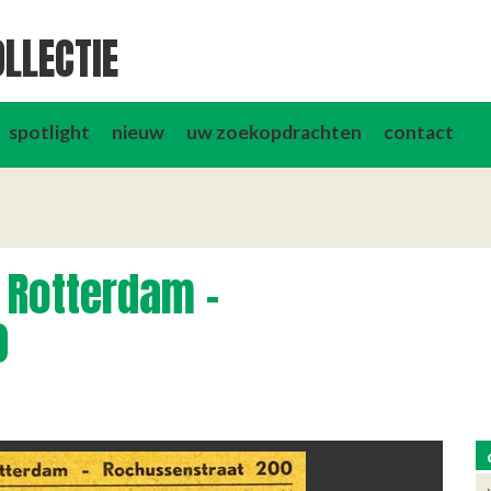
LLECTIE
spotlight
nieuw
uw zoekopdrachten
contact
 Rotterdam -
0