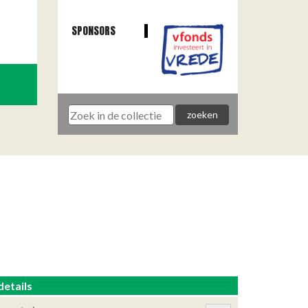
SPONSORS
details