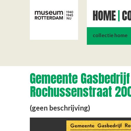
HOME
CO
collectie home
Gemeente Gasbedrijf
Rochussenstraat 20
(geen beschrijving)