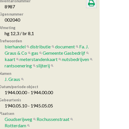
Inventarisnummer
8987
Eigen nummer
002040
Afmeting
hg 12,3 / br 8,1
Trefwoorden
bierhandel
distributie
document
Fa. J.
Graus & Co
gas
Gemeente Gasbedrijf
kaart
meterstandenkaart
nutsbedrijven
rantsoenering
slijterij
Namen
J. Graus
Datum/periode object
1944.00.00 - 1944.00.00
Gebeurtenis
1940.05.10 - 1945.05.05
Plaatsen
Goudserijweg
Rochussenstraat
Rotterdam