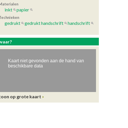
Materialen
inkt
papier
Technieken
gedrukt
gedrukt handschrift
handschrift
waar?
toon op grote kaart