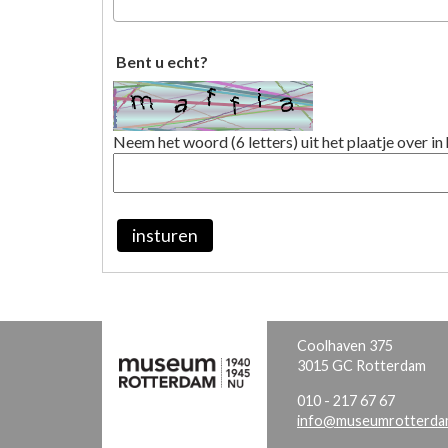
Bent u echt?
Neem het woord (6 letters) uit het plaatje over in 
insturen
Coolhaven 375
3015 GC Rotterdam
010 - 217 67 67
info@museumrotterdam