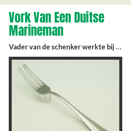
Vork Van Een Duitse
Marineman
Vader van de schenker werkte bij de importmaatschappij fa. Ligtermoet, Vierhavenstraat, Rotterdam. Omdat de import …