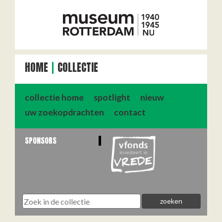
HOME
COLLECTIE
collectie home
spotlight
nieuw
uw zoekopdrachten
contact
SPONSORS