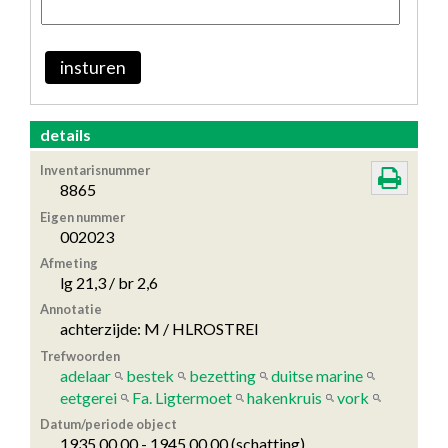
insturen
details
Inventarisnummer
8865
Eigen nummer
002023
Afmeting
lg 21,3 / br 2,6
Annotatie
achterzijde: M / HLROSTREI
Trefwoorden
adelaar
bestek
bezetting
duitse marine
eetgerei
Fa. Ligtermoet
hakenkruis
vork
Datum/periode object
1935.00.00 - 1945.00.00 (schatting)