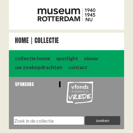
HOME
COLLECTIE
collectie home
spotlight
nieuw
uw zoekopdrachten
contact
SPONSORS