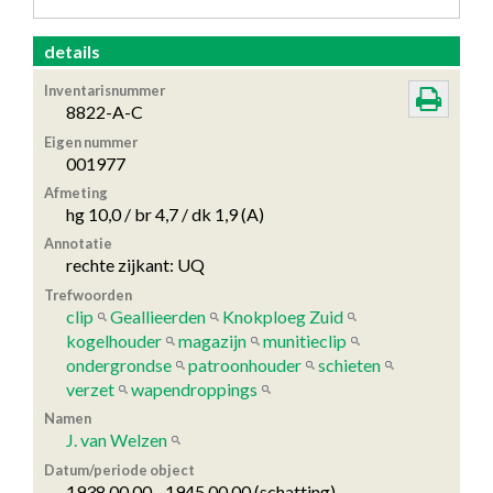
details
Inventarisnummer
8822-A-C
Eigen nummer
001977
Afmeting
hg 10,0 / br 4,7 / dk 1,9 (A)
Annotatie
rechte zijkant: UQ
Trefwoorden
clip
Geallieerden
Knokploeg Zuid
kogelhouder
magazijn
munitieclip
ondergrondse
patroonhouder
schieten
verzet
wapendroppings
Namen
J. van Welzen
Datum/periode object
1938.00.00 - 1945.00.00 (schatting)