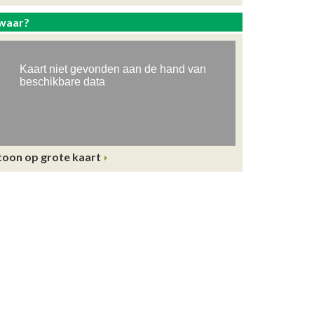
waar?
toon op grote kaart