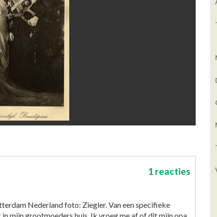
1 reacties
otterdam Nederland foto: Ziegler. Van een specifieke
r in mijn grootmoeders huis. Ik vroeg me af of dit mijn opa