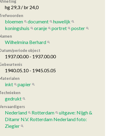
Afmeting
hg 29,3 / br 24,0
Trefwoorden
bloemen
document
huwelijk
koningshuis
oranje
portret
poster
Namen
Wilhelmina Berhard
Datum/periode object
1937.00.00 - 1937.00.00
Gebeurtenis
1940.05.10 - 1945.05.05
Materialen
inkt
papier
Technieken
gedrukt
Vervaardigers
Nederland
Rotterdam
uitgave: Nijgh &
Ditamr N.V. Rotterdam Nederland foto:
Ziegler