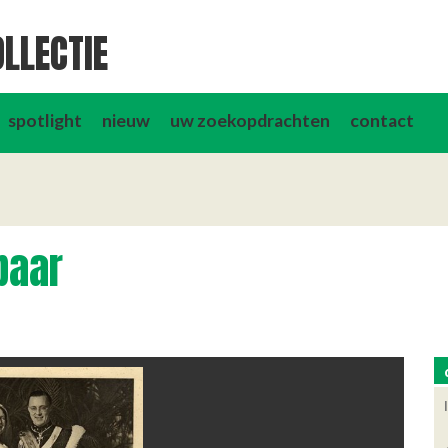
LLECTIE
spotlight
nieuw
uw zoekopdrachten
contact
paar