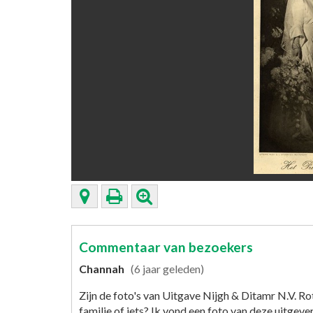
Commentaar van bezoekers
Channah
(6 jaar geleden)
Zijn de foto's van Uitgave Nijgh & Ditamr N.V. R
familie of iets? Ik vond een foto van deze uitgeve