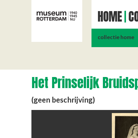
HOME
CO
collectie home
Het Prinselijk Bruids
(geen beschrijving)