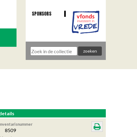
SPONSORS
details
Inventarisnummer
8509