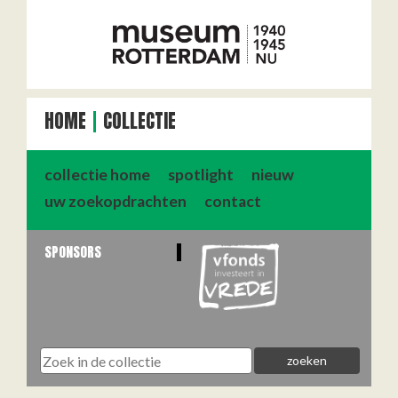
HOME
COLLECTIE
collectie home
spotlight
nieuw
uw zoekopdrachten
contact
SPONSORS