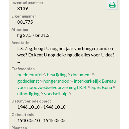
Inventarisnummer
8139
Eigen nummer
001775
Afmeting
hg 27,5 / br 21,3
Annotatie
L.S. Zeg, heugt U nog het jaar van honger, nood en
wee? En kent U nog de kring, die alles voor U dee?
...
Trefwoorden
beeldentafel
bevrijding
document
godsdienst
hongersnood
Interkerkelijk Bureau
voor noodvoedselvoorziening I.K.B.
Spes Bona
uitnodiging
voedselhulp
Datum/periode object
1946.10.18 - 1946.10.18
Gebeurtenis
1940.05.10 - 1945.05.05
Plaatsen