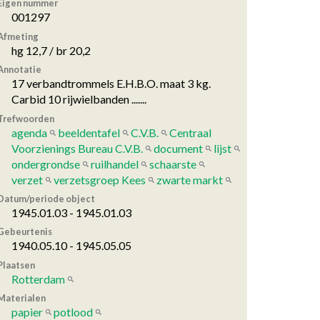
Eigen nummer
001297
Afmeting
hg 12,7 / br 20,2
Annotatie
17 verbandtrommels E.H.B.O. maat 3 kg.
Carbid 10 rijwielbanden .......
Trefwoorden
agenda
beeldentafel
C.V.B.
Centraal
Voorzienings Bureau C.V.B.
document
lijst
ondergrondse
ruilhandel
schaarste
verzet
verzetsgroep Kees
zwarte markt
Datum/periode object
1945.01.03 - 1945.01.03
Gebeurtenis
1940.05.10 - 1945.05.05
Plaatsen
Rotterdam
Materialen
papier
potlood