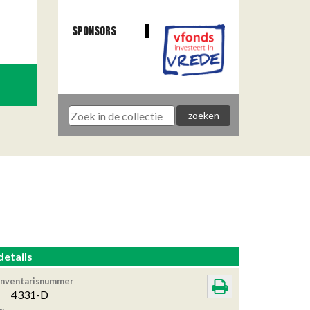
SPONSORS
details
Inventarisnummer
4331-D