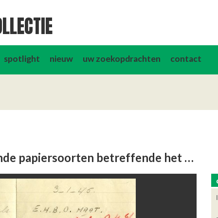
LLECTIE
spotlight
nieuw
uw zoekopdrachten
contact
Serie aantekeningen op uitlopende papiersoorten betreffende het regelen van materialen.