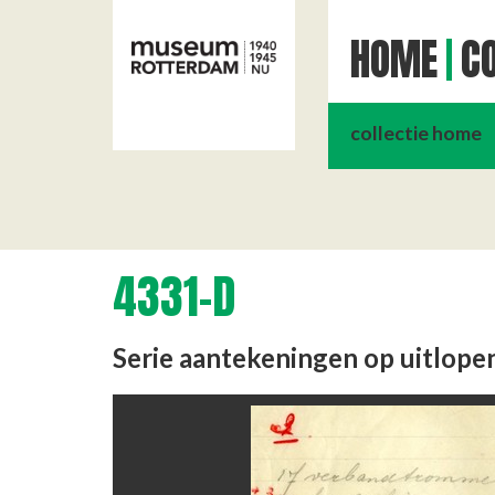
HOME
CO
collectie home
4331-D