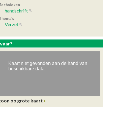
Technieken
handschrift
Thema's
Verzet
waar?
toon op grote kaart