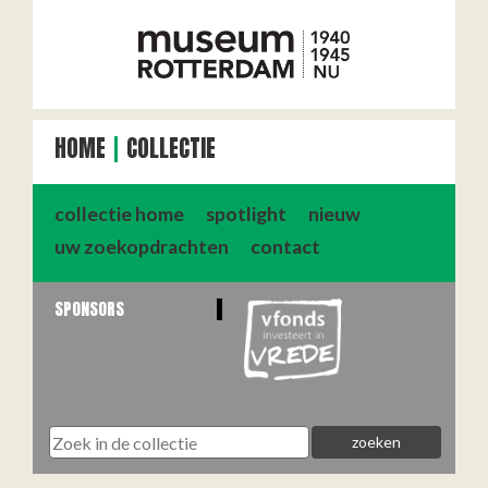
HOME
COLLECTIE
collectie home
spotlight
nieuw
uw zoekopdrachten
contact
SPONSORS