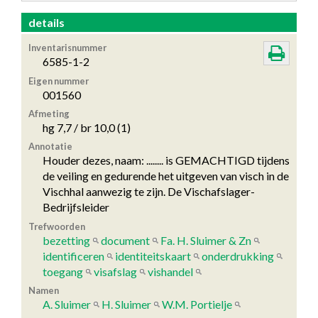
details
Inventarisnummer
6585-1-2
Eigen nummer
001560
Afmeting
hg 7,7 / br 10,0 (1)
Annotatie
Houder dezes, naam: ........ is GEMACHTIGD tijdens
de veiling en gedurende het uitgeven van visch in de
Vischhal aanwezig te zijn. De Vischafslager-
Bedrijfsleider
Trefwoorden
bezetting
document
Fa. H. Sluimer & Zn
identificeren
identiteitskaart
onderdrukking
toegang
visafslag
vishandel
Namen
A. Sluimer
H. Sluimer
W.M. Portielje