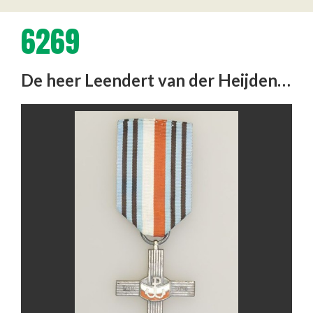
6269
De heer Leendert van der Heijden trouwde in Warschau, tijdens de opstand tegen de Duitse bezetter. Hij en zijn vrouw …