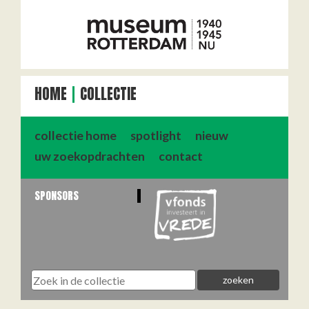
HOME
COLLECTIE
collectie home
spotlight
nieuw
uw zoekopdrachten
contact
SPONSORS