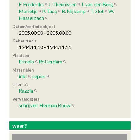
F. Frederiks
J. Theunissen
J. van den Berg
Marietje
P. Tacq
R. Nijkamp
T. Slot
W.
Hasselbach
Datum/periode object
2005.00.00 - 2005.00.00
Gebeurtenis
1944.11.10 - 1944.11.11
Plaatsen
Ermelo
Rotterdam
Materialen
inkt
papier
Thema's
Razzia
Vervaardigers
schrijver: Herman Bouw
waar?