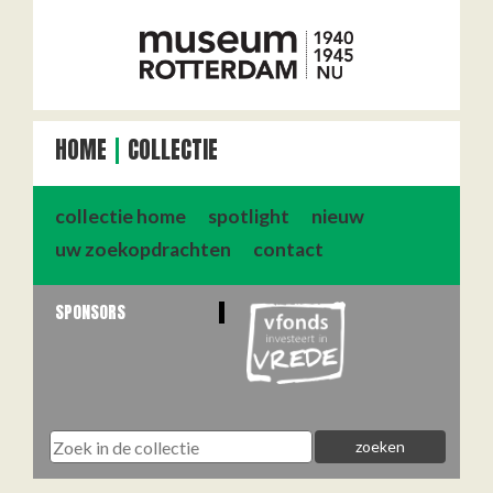
HOME
COLLECTIE
collectie home
spotlight
nieuw
uw zoekopdrachten
contact
SPONSORS