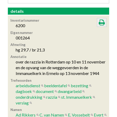
details
Inventarisnummer
6200
Eigen nummer
001264
Afmeting
hg 29,7 / br 21,3
Annotatie
over de razzia in Rotterdam op 10 en 11 november
en de opvang van de weggevoerden in de
Immanuelkerk in Ermelo op 13 november 1944
Trefwoorden
arbeidsdienst
beeldentafel
bezetting
dagboek
document
dwangarbeid
onderdrukking
razzia
st. Immanuelkerk
verslag
Namen
Ad Rikkers
C. van Namen
E. Vossebelt
Evert