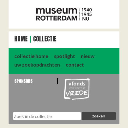
HOME
COLLECTIE
collectie home
spotlight
nieuw
uw zoekopdrachten
contact
SPONSORS