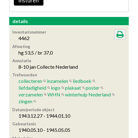
insturen
details
Inventarisnummer
4462
Afmeting
hg 53,5 / br 37,0
Annotatie
8-10 jan Collecte Nederland
Trefwoorden
collecteren
inzamelen
liedboek
liefdadigheid
logo
plakaat
poster
verzamelen
WHN
winterhulp Nederland
zingen
Datum/periode object
1943.12.27 - 1944.01.10
Gebeurtenis
1940.05.10 - 1945.05.05