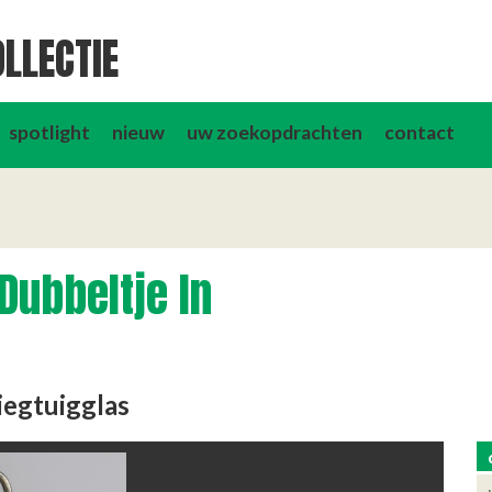
LLECTIE
spotlight
nieuw
uw zoekopdrachten
contact
Dubbeltje In
iegtuigglas