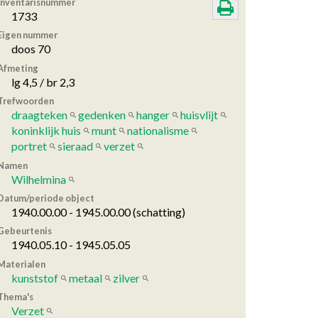
Inventarisnummer
1733
Eigen nummer
doos 70
Afmeting
lg 4,5 / br 2,3
Trefwoorden
draagteken
gedenken
hanger
huisvlijt
koninklijk huis
munt
nationalisme
portret
sieraad
verzet
Namen
Wilhelmina
Datum/periode object
1940.00.00 - 1945.00.00 (schatting)
Gebeurtenis
1940.05.10 - 1945.05.05
Materialen
kunststof
metaal
zilver
Thema's
Verzet