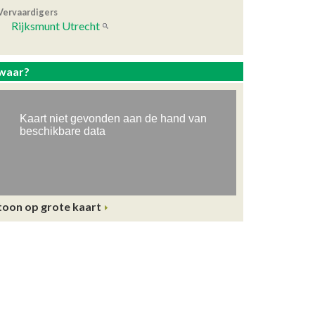
Vervaardigers
Rijksmunt Utrecht
waar?
toon op grote kaart