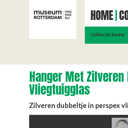
HOME
CO
collectie home
Hanger Met Zilveren 
Vliegtuigglas
Zilveren dubbeltje in perspex vl