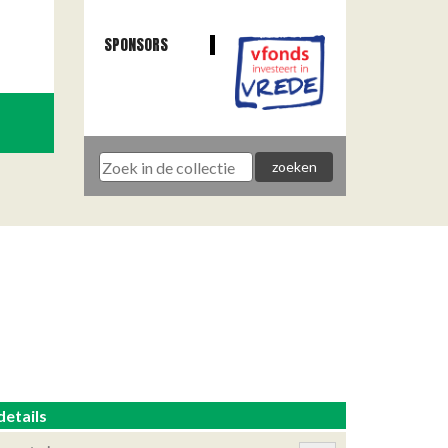
SPONSORS
details