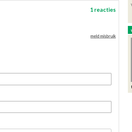
1 reacties
meld misbruik
)