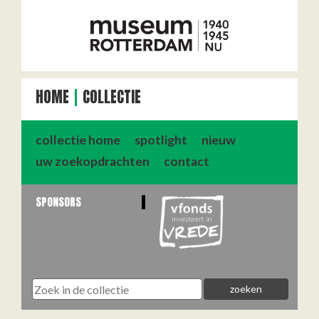
HOME
COLLECTIE
collectie home
spotlight
nieuw
uw zoekopdrachten
contact
SPONSORS