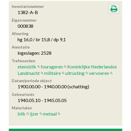
Inventarisnummer
1382-A-B
Eigen nummer
000838
Afmeting
hg 16,0 / br 15,8 / dp 9,1
Annotatie
ingeslagen: 2528
Trefwoorden
etensblik
fourageren
Koninklijke Nederlandse
Landmacht
militaire
uitrusting
vervoeren
Datum/periode object
1900.00.00 - 1940.00.00 (schatting)
Gebeurtenis
1940.05.10 - 1945.05.05
Materialen
blik
ijzer
metaal