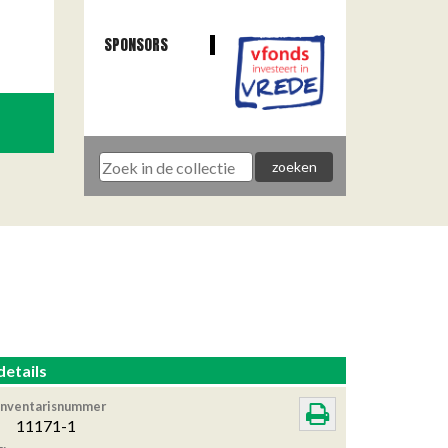
SPONSORS
details
Inventarisnummer
11171-1