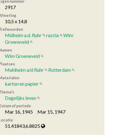
Eigen nummer
2917
Afmeting
10,5 x 14,8
Trefwoorden
Mülheim a.d. Ruhr
razzia
Wim
Groeneveld
Namen
Wim Groeneveld
Plaatsen
Muhlheim a/d Ruhr
Rotterdam
Materialen
karton en papier
Thema's
Dagelijks leven
Datum of periode
Mar 16, 1945 Mar 15, 1947
Locatie
51.41843,6.8825