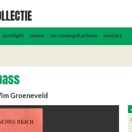
LLECTIE
spotlight
nieuw
uw zoekopdrachten
contact
pass
Wim Groeneveld