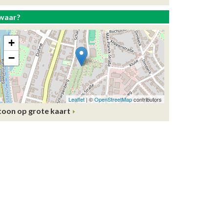
waar?
toon op grote kaart