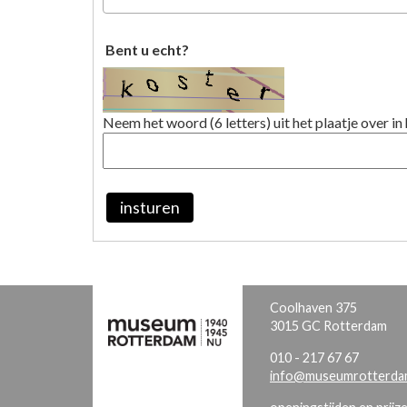
Bent u echt?
Neem het woord (6 letters) uit het plaatje over in 
insturen
Coolhaven 375
3015 GC Rotterdam
010 - 217 67 67
info@museumrotterdam