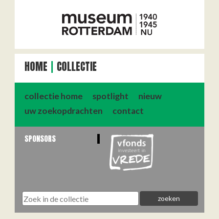
HOME
COLLECTIE
collectie home
spotlight
nieuw
uw zoekopdrachten
contact
SPONSORS