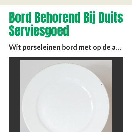
Bord Behorend Bij Duits
Serviesgoed
Wit porseleinen bord met op de achterkant een adelaar met hakenkruis, geproduceerd in Beieren in 1939.