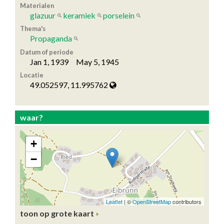
Materialen
glazuur
keramiek
porselein
Thema's
Propaganda
Datum of periode
Jan 1, 1939 May 5, 1945
Locatie
49.052597, 11.995762
waar?
toon op grote kaart