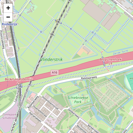
+
Kaart niet gevonden aan de hand van beschikbare data
−