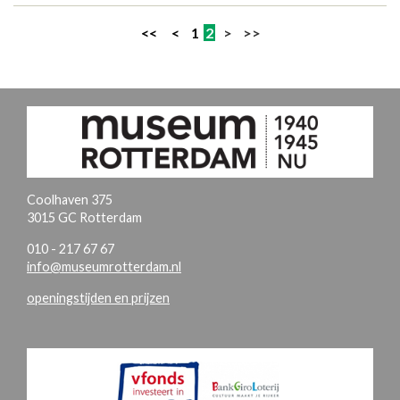
<<
<
1
2
> >>
Coolhaven 375
3015 GC Rotterdam
010 - 217 67 67
info@museumrotterdam.nl
openingstijden en prijzen