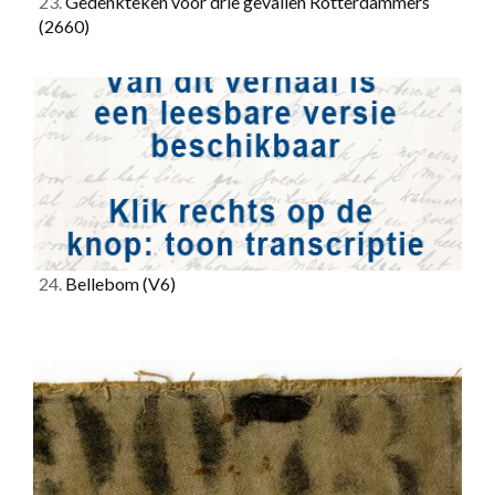
23.
Gedenkteken voor drie gevallen Rotterdammers
(2660)
24.
Bellebom
(V6)