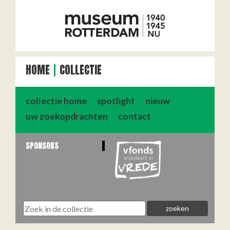
HOME
COLLECTIE
collectie home
spotlight
nieuw
uw zoekopdrachten
contact
SPONSORS