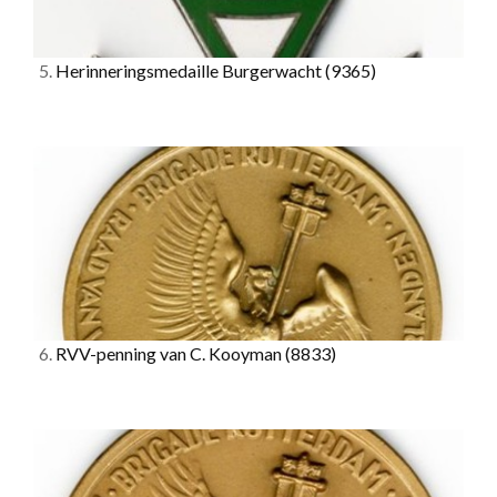
5.
Herinneringsmedaille Burgerwacht
(9365)
6.
RVV-penning van C. Kooyman
(8833)