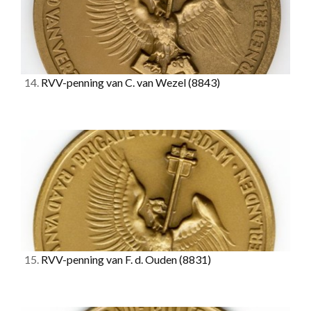
14.
RVV-penning van C. van Wezel
(8843)
15.
RVV-penning van F. d. Ouden
(8831)