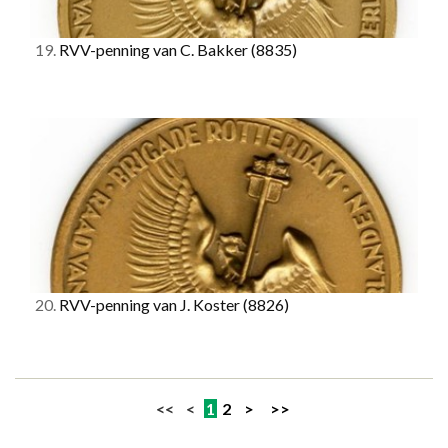
19.
RVV-penning van C. Bakker
(8835)
20.
RVV-penning van J. Koster
(8826)
<< <
1
2
>
>>