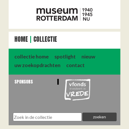
HOME
COLLECTIE
collectie home
spotlight
nieuw
uw zoekopdrachten
contact
SPONSORS