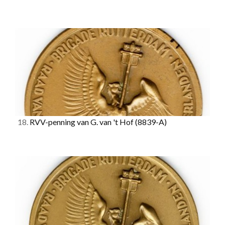
18.
RVV-penning van G. van 't Hof
(8839-A)