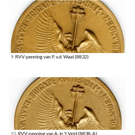
9.
RVV-penning van P. v.d. Waal
(8832)
10.
RVV-penning van A. in 't Veld
(8838-A)