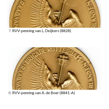
7.
RVV-penning van L. Deijkers
(8828)
8.
RVV-penning van A. de Boer
(8841-A)