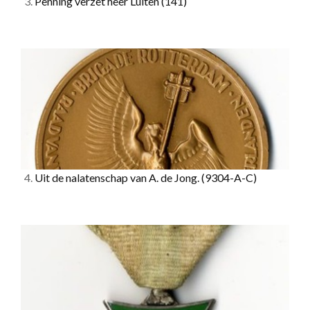
3.
Penning verzet heer Luiten
(141)
4.
Uit de nalatenschap van A. de Jong.
(9304-A-C)