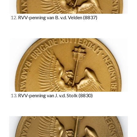
12.
RVV-penning van B. v.d. Velden
(8837)
13.
RVV-penning van J. v.d. Stolk
(8830)