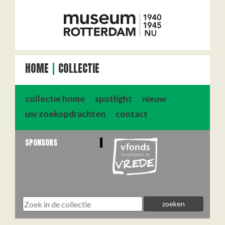
HOME
COLLECTIE
collectie home
spotlight
nieuw
uw zoekopdrachten
contact
SPONSORS