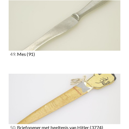
49.
Mes
(91)
50.
Briefopener met beeltenis van Hitler
(3774)