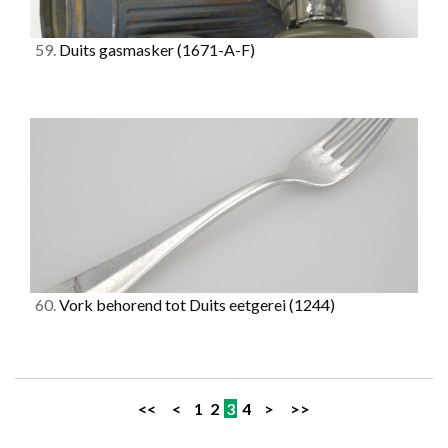
59.
Duits gasmasker
(1671-A-F)
60.
Vork behorend tot Duits eetgerei
(1244)
<<
<
1
2
3
4
>
>>