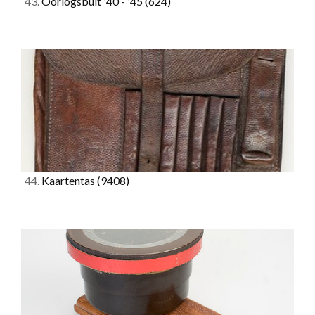
43.
Oorlogsbuit '40 - '45
(624)
44.
Kaartentas
(9408)