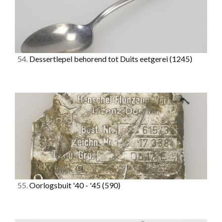
54.
Dessertlepel behorend tot Duits eetgerei
(1245)
55.
Oorlogsbuit '40 - '45
(590)