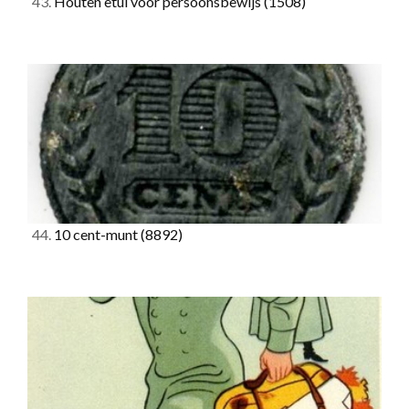
43.
Houten etui voor persoonsbewijs
(1508)
44.
10 cent-munt
(8892)