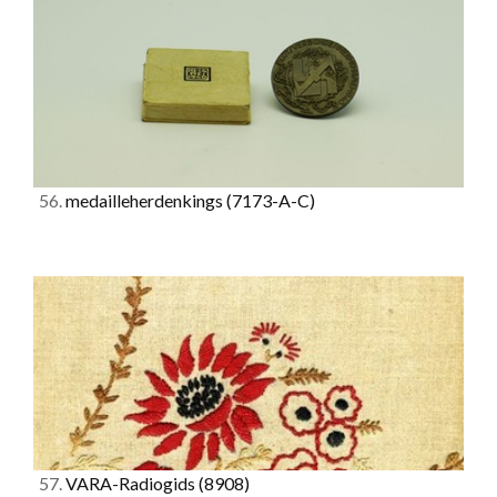
56.
medailleherdenkings
(7173-A-C)
57.
VARA-Radiogids
(8908)