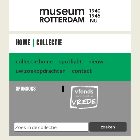
HOME
COLLECTIE
collectie home
spotlight
nieuw
uw zoekopdrachten
contact
SPONSORS