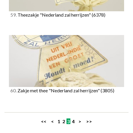
59.
Theezakje "Nederland zal herrijzen"
(6378)
60.
Zakje met thee "Nederland zal herrijzen"
(3805)
<<
<
1
2
3
4
>
>>