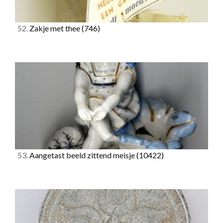
52.
Zakje met thee
(746)
53.
Aangetast beeld zittend meisje
(10422)