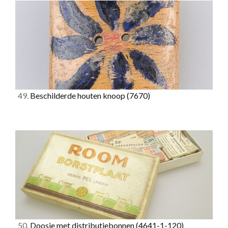
49.
Beschilderde houten knoop
(7670)
50.
Doosje met distributiebonnen
(4641-1-120)