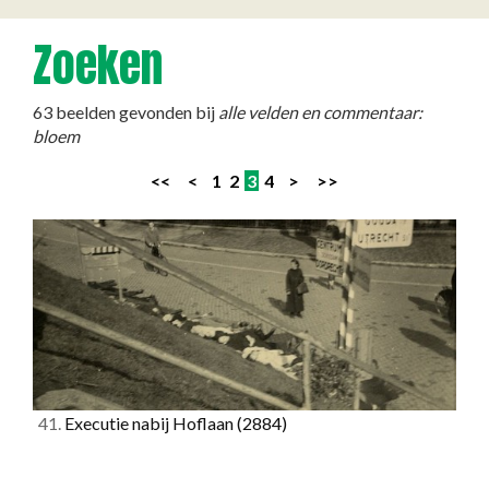
Zoeken
63 beelden gevonden bij
alle velden en commentaar:
bloem
<<
<
1
2
3
4
>
>>
41.
Executie nabij Hoflaan
(2884)