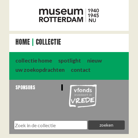
HOME
COLLECTIE
collectie home
spotlight
nieuw
uw zoekopdrachten
contact
SPONSORS