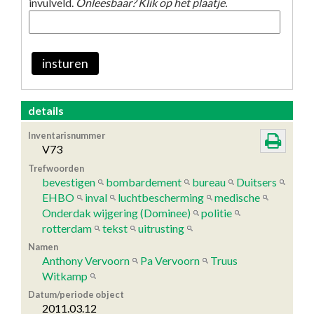
invulveld.
Onleesbaar? Klik op het plaatje.
insturen
details
Inventarisnummer
V73
Trefwoorden
bevestigen
bombardement
bureau
Duitsers
EHBO
inval
luchtbescherming
medische
Onderdak wijgering (Dominee)
politie
rotterdam
tekst
uitrusting
Namen
Anthony Vervoorn
Pa Vervoorn
Truus
Witkamp
Datum/periode object
2011.03.12