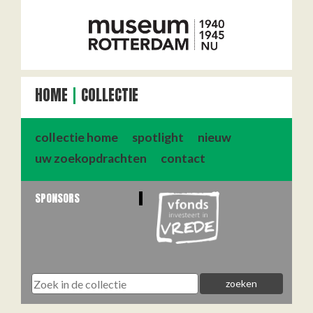
HOME
COLLECTIE
collectie home
spotlight
nieuw
uw zoekopdrachten
contact
SPONSORS