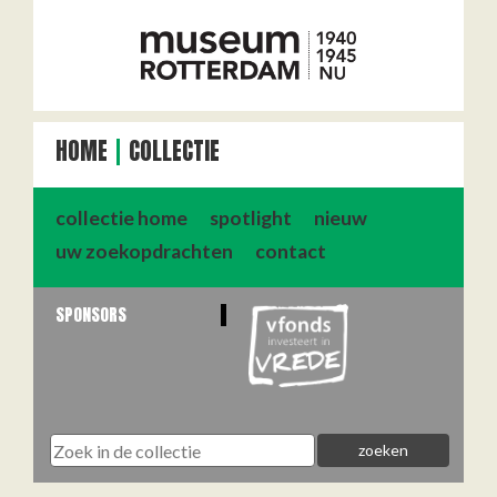
HOME
COLLECTIE
collectie home
spotlight
nieuw
uw zoekopdrachten
contact
SPONSORS