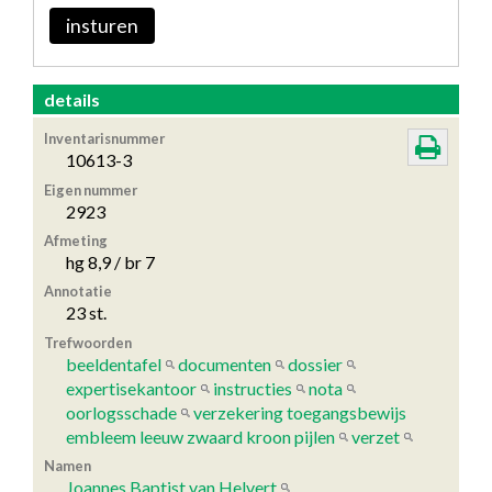
insturen
details
Inventarisnummer
10613-3
Eigen nummer
2923
Afmeting
hg 8,9 / br 7
Annotatie
23 st.
Trefwoorden
beeldentafel
documenten
dossier
expertisekantoor
instructies
nota
oorlogsschade
verzekering toegangsbewijs
embleem leeuw zwaard kroon pijlen
verzet
Namen
Joannes Baptist van Helvert