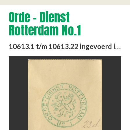
Orde - Dienst
Rotterdam No.1
10613.1 t/m 10613.22 ingevoerd in cb 10613.23 t/m 10613.49 ingevoerd als schadeafhandelingen met 1 nummer als …