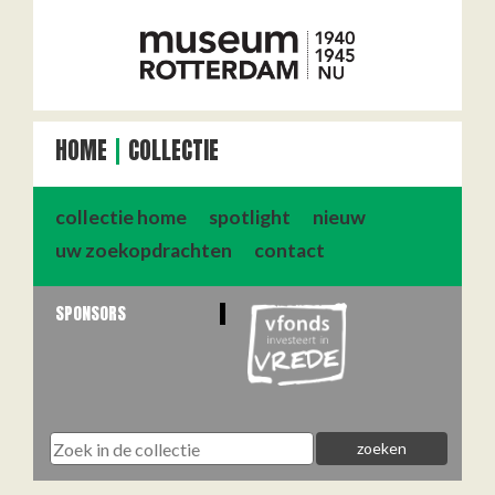
HOME
COLLECTIE
collectie home
spotlight
nieuw
uw zoekopdrachten
contact
SPONSORS