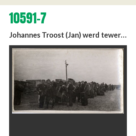
10591-7
Johannes Troost (Jan) werd tewerkgesteld in Berlijn als chauffeur. Hij maakte daar het bombardement mee.