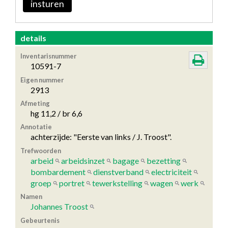
insturen
details
Inventarisnummer
10591-7
Eigen nummer
2913
Afmeting
hg 11,2 / br 6,6
Annotatie
achterzijde: "Eerste van links / J. Troost".
Trefwoorden
arbeid
arbeidsinzet
bagage
bezetting
bombardement
dienstverband
electriciteit
groep
portret
tewerkstelling
wagen
werk
Namen
Johannes Troost
Gebeurtenis