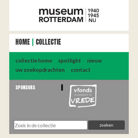
HOME
COLLECTIE
collectie home
spotlight
nieuw
uw zoekopdrachten
contact
SPONSORS