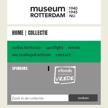
HOME
COLLECTIE
collectie home
spotlight
nieuw
uw zoekopdrachten
contact
SPONSORS