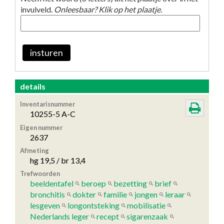
invulveld.
Onleesbaar? Klik op het plaatje.
insturen
details
Inventarisnummer
10255-5 A-C
Eigen nummer
2637
Afmeting
hg 19,5 / br 13,4
Trefwoorden
beeldentafel
beroep
bezetting
brief
bronchitis
dokter
familie
jongen
leraar
lesgeven
longontsteking
mobilisatie
Nederlands leger
recept
sigarenzaak