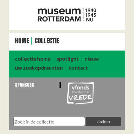
HOME
COLLECTIE
collectie home
spotlight
nieuw
uw zoekopdrachten
contact
SPONSORS