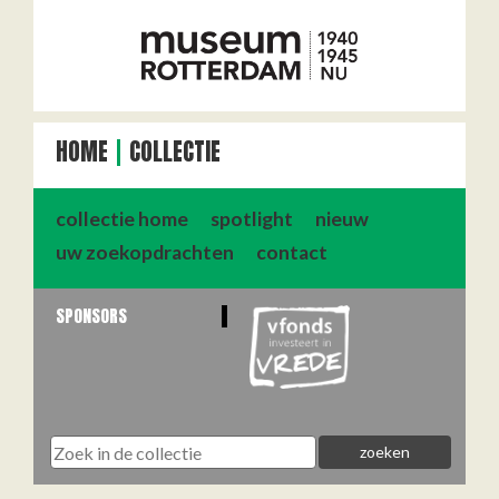
HOME
COLLECTIE
collectie home
spotlight
nieuw
uw zoekopdrachten
contact
SPONSORS