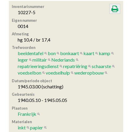
Inventarisnummer
10227-5
Eigen nummer
0014
Afmeting
hg 10,4 / br 17,4
Trefwoorden
beeldentafel
bon
bonkaart
kaart
kamp
leger
militair
Nederlands
repatrieeringsdienst
repatriëring
schaarste
voedselbon
voedselhulp
wederopbouw
Datum/periode object
1945.03.00 (schatting)
Gebeurtenis
1940.05.10 - 1945.05.05
Plaatsen
Frankrijk
Materialen
inkt
papier