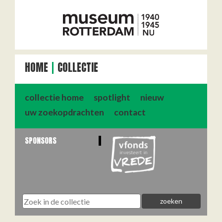
HOME
COLLECTIE
collectie home
spotlight
nieuw
uw zoekopdrachten
contact
SPONSORS