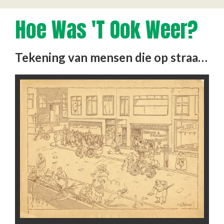
Hoe Was 't Ook Weer?
Tekening van mensen die op straat illegaal tabaksbladeren plukken. Aan de overkant staan mensen in de rij voor …