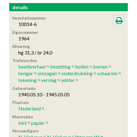
details
Inventarisnummer
10014-6
Eigen nummer
1964
Afmeting
hg 31,3 / br 24,0
Trefwoorden
beeldverhaal
bezetting
bollen
bomen
honger
omzagen
onderdrukking
schaarste
tekening
verslag
winter
Gebeurtenis
1940.05.10 - 1945.05.05
Plaatsen
Nederland
Materialen
inkt
papier
Vervaardigers
N. Vielvoye
N. Vielvoye Uitgevers Wyt