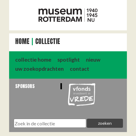
HOME
COLLECTIE
collectie home
spotlight
nieuw
uw zoekopdrachten
contact
SPONSORS