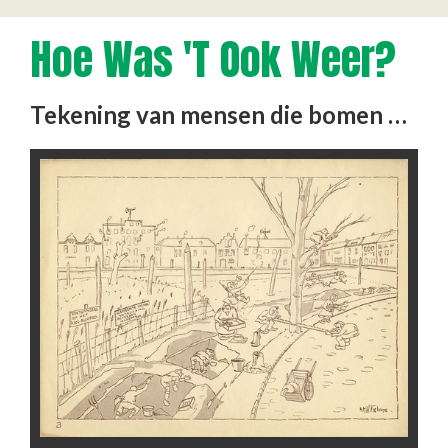
Hoe Was 't Ook Weer?
Tekening van mensen die bomen omzagen om te kunnen stoken en mensen die bollen uitgraven. Een Duitse soldaat probeert …